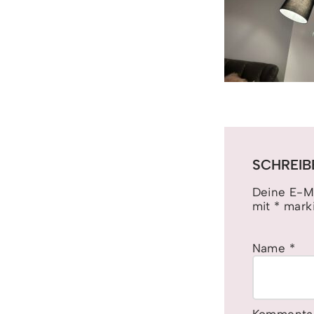
SCHREIB
Deine E-Ma
mit
*
marki
Name
*